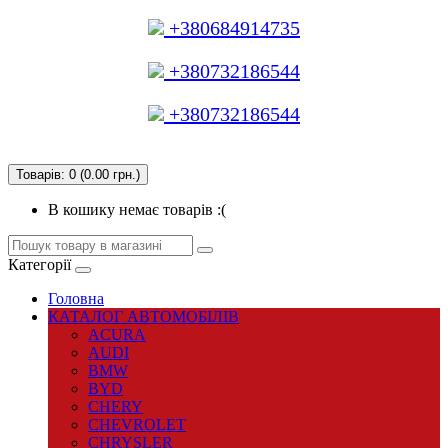
+380684914735
+380732186544
+380732186544
Товарів: 0 (0.00 грн.)
В кошику немає товарів :(
Категорії
Головна
КАТАЛОГ АВТОМОБІЛІВ
ACURA
AUDI
BMW
BYD
CHERY
CHEVROLET
CHRYSLER