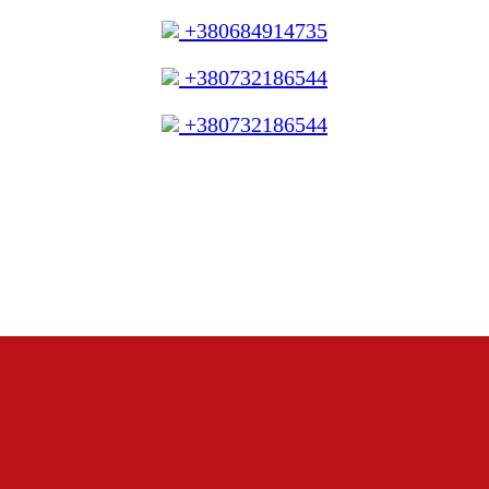
+380684914735
+380732186544
+380732186544