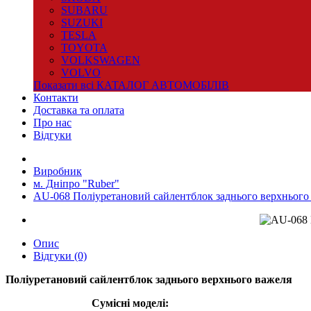
SUBARU
SUZUKI
TESLA
TOYOTA
VOLKSWAGEN
VOLVO
Показати всі КАТАЛОГ АВТОМОБІЛІВ
Контакти
Доставка та оплата
Про нас
Відгуки
Виробник
м. Дніпро "Ruber"
AU-068 Поліуретановий сайлентблок заднього верхнього
Опис
Відгуки (0)
Поліуретановий сайлентблок заднього верхнього важеля
Сумісні моделі: