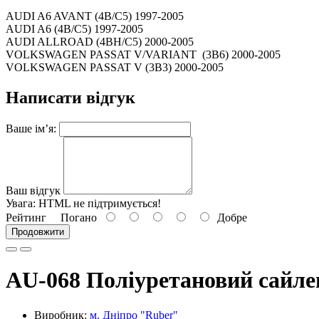
AUDI A6 AVANT (4B/C5) 1997-2005
AUDI A6 (4B/C5) 1997-2005
AUDI ALLROAD (4BH/C5) 2000-2005
VOLKSWAGEN PASSAT V/VARIANT (3B6) 2000-2005
VOLKSWAGEN PASSAT V (3B3) 2000-2005
Написати відгук
Ваше ім’я:
Ваш відгук
Увага:
HTML не підтримується!
Рейтинг
Погано
Добре
Продовжити
AU-068 Поліуретановий сайл
Виробник:
м. Дніпро "Ruber"