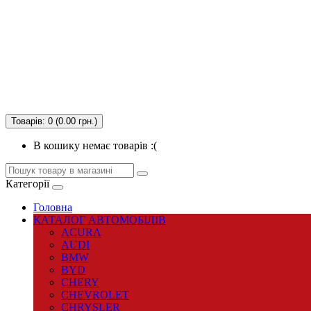
Товарів: 0 (0.00 грн.)
В кошику немає товарів :(
Категорії
Головна
КАТАЛОГ АВТОМОБІЛІВ
ACURA
AUDI
BMW
BYD
CHERY
CHEVROLET
CHRYSLER