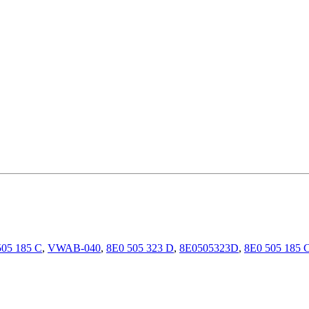
505 185 C
,
VWAB-040
,
8E0 505 323 D
,
8E0505323D
,
8E0 505 185 