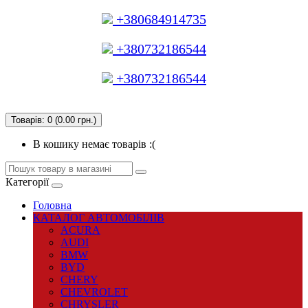
+380684914735
+380732186544
+380732186544
Товарів: 0 (0.00 грн.)
В кошику немає товарів :(
Категорії
Головна
КАТАЛОГ АВТОМОБІЛІВ
ACURA
AUDI
BMW
BYD
CHERY
CHEVROLET
CHRYSLER