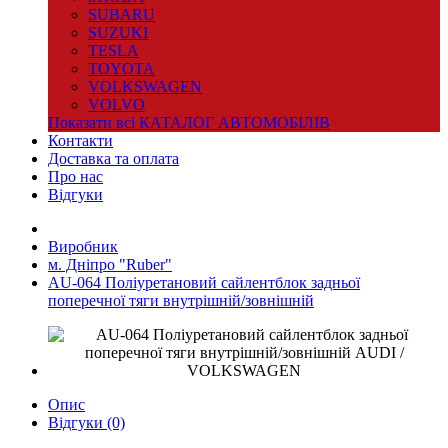
SUBARU
SUZUKI
TESLA
TOYOTA
VOLKSWAGEN
VOLVO
Показати всі КАТАЛОГ АВТОМОБІЛІВ
Контакти
Доставка та оплата
Про нас
Відгуки
Виробник
м. Дніпро "Ruber"
AU-064 Поліуретановий сайлентблок задньої
поперечної тяги внутрішній/зовнішній
Опис
Відгуки (0)