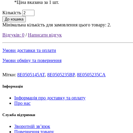
*Ціна вказана за 1 шт.
Кількість
До кошика
Мінімальна кількість для замовлення цього товару: 2.
Відгуків: 0
/
Написати відгук
Умови доставки та оплати
Умови обміну та повернення
Мітки:
8E0505145AT
,
8E0505235BP
,
8E0505235CA
Інформація
Інформація про доставку та оплату
Про нас
Служба підтримки
Зворотній зв’язок
Повернення товару