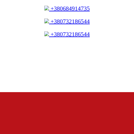
+380684914735
+380732186544
+380732186544