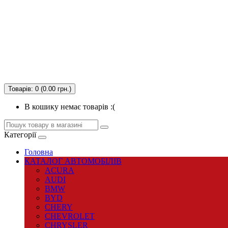
Товарів: 0 (0.00 грн.)
В кошику немає товарів :(
Категорії
Головна
КАТАЛОГ АВТОМОБІЛІВ
ACURA
AUDI
BMW
BYD
CHERY
CHEVROLET
CHRYSLER