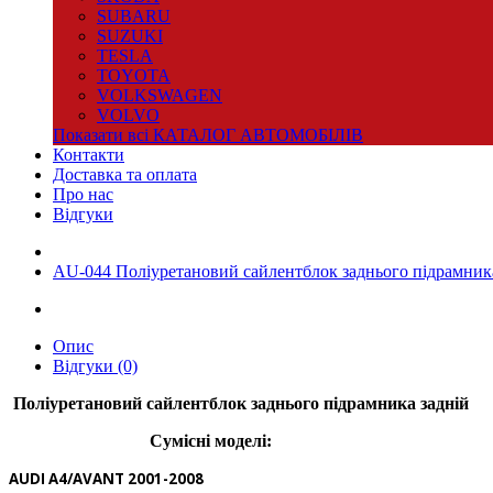
SUBARU
SUZUKI
TESLA
TOYOTA
VOLKSWAGEN
VOLVO
Показати всі КАТАЛОГ АВТОМОБІЛІВ
Контакти
Доставка та оплата
Про нас
Відгуки
AU-044 Поліуретановий сайлентблок заднього підрамник
Опис
Відгуки (0)
Поліуретановий сайлентблок заднього підрамника задній
Сумісні моделі:
AUDI A4/AVANT 2001-2008