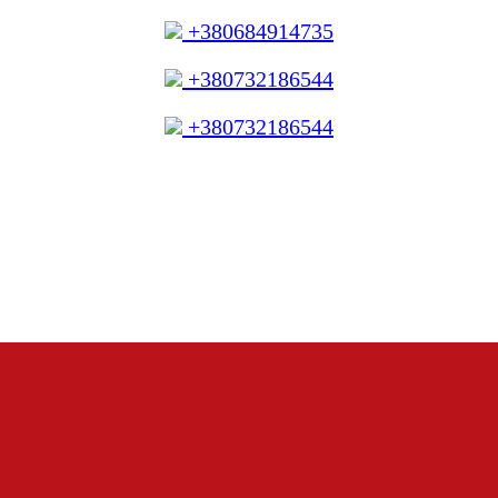
+380684914735
+380732186544
+380732186544