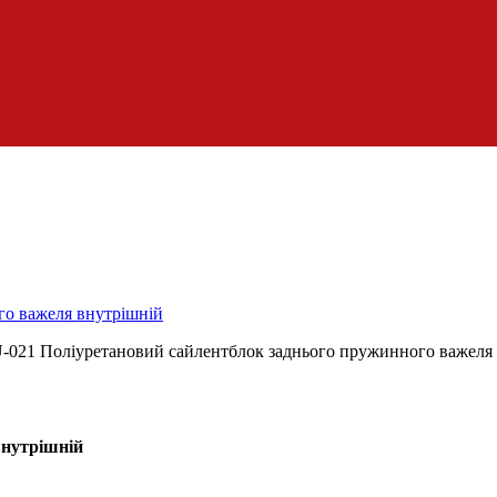
го важеля внутрішній
внутрішній