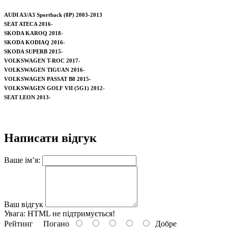
AUDI A3/A3 Sportback (8P) 2003-2013
SEAT ATECA 2016-
SKODA KAROQ 2018-
SKODA KODIAQ 2016-
SKODA SUPERB 2015-
VOLKSWAGEN T-ROC 2017-
VOLKSWAGEN TIGUAN 2016-
VOLKSWAGEN PASSAT B8 2015-
VOLKSWAGEN GOLF VII (5G1) 2012-
SEAT LEON 2013-
Написати відгук
Ваше ім’я:
Ваш відгук
Увага:
HTML не підтримується!
Рейтинг
Погано
Добре