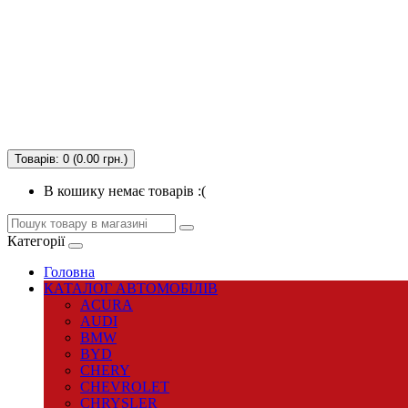
Товарів: 0 (0.00 грн.)
В кошику немає товарів :(
Категорії
Головна
КАТАЛОГ АВТОМОБІЛІВ
ACURA
AUDI
BMW
BYD
CHERY
CHEVROLET
CHRYSLER