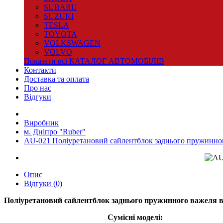
SUBARU
SUZUKI
TESLA
TOYOTA
VOLKSWAGEN
VOLVO
Показати всі КАТАЛОГ АВТОМОБІЛІВ
Контакти
Доставка та оплата
Про нас
Відгуки
Виробник
м. Дніпро "Ruber"
AU-021 Поліуретановий сайлентблок заднього пружинно
Опис
Відгуки (0)
Поліуретановий сайлентблок заднього пружинного важеля 
Сумісні моделі: